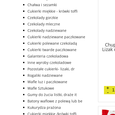
Chałwa i sezamki
Cukierki miękkie - krówki toffi
Czekolady gorzkie
Czekolady mleczne
Czekolady nadziewane
Cukierki nadziewane paczkowane
Cukierki polewane czekoladą
Chu
Lizak
Cukierki twarde paczkowane
Galanteria czekoladowa
Inne wyroby czekoladowe
Pozostałe cukierki- lizaki, dr
Rogaliki nadziewane
Wafle luz i paczkowane
Wafle Sztukowe
Gumy do żucia listki, draże it
Batony waflowe z polewą lub be
Kukurydza prażona
Cukierki miękkie /krówki toffi