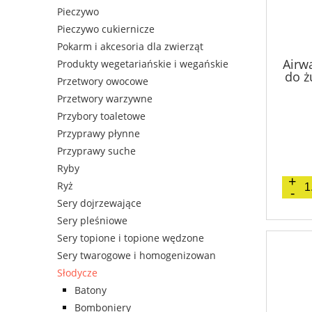
Pieczywo
Pieczywo cukiernicze
Pokarm i akcesoria dla zwierząt
Airw
Produkty wegetariańskie i wegańskie
do ż
Przetwory owocowe
Przetwory warzywne
Przybory toaletowe
Przyprawy płynne
Przyprawy suche
Ryby
Ryż
Sery dojrzewające
Sery pleśniowe
Sery topione i topione wędzone
Sery twarogowe i homogenizowan
Słodycze
Batony
Bomboniery