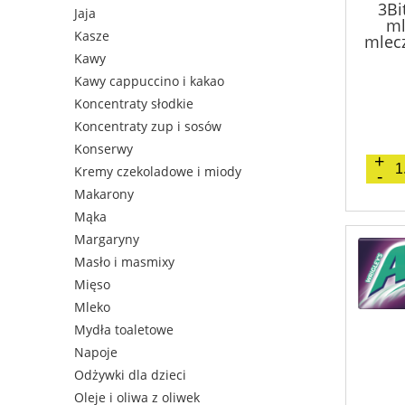
3Bi
Jaja
ml
Kasze
mlec
Kawy
Kawy cappuccino i kakao
Koncentraty słodkie
Koncentraty zup i sosów
Konserwy
Kremy czekoladowe i miody
Makarony
Mąka
Margaryny
Masło i masmixy
Mięso
Mleko
Mydła toaletowe
Napoje
Odżywki dla dzieci
Oleje i oliwa z oliwek