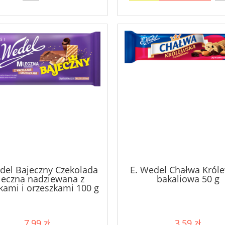
del Bajeczny Czekolada
E. Wedel Chałwa Król
eczna nadziewana z
bakaliowa 50 g
kami i orzeszkami 100 g
7,99 zł
3,59 zł