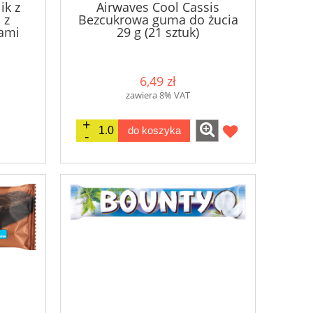
ik z
Airwaves Cool Cassis
 z
Bezcukrowa guma do żucia
hami
29 g (21 sztuk)
6,49 zł
zawiera 8% VAT
do koszyka