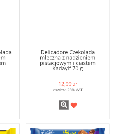
olada
Delicadore Czekolada
iem
mleczna z nadzieniem
tem
pistacjowym i ciastem
Kadayif 70 g
12,99 zł
zawiera 23% VAT