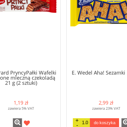
rard PryncyPałki Wafelki
E. Wedel Aha! Sezamki 
one mleczną czekoladą
21 g (2 sztuki)
1,19 zł
2,99 zł
zawiera 5% VAT
zawiera 23% VAT
do koszyka