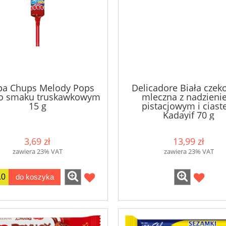
pa Chups Melody Pops
Delicadore Biała czek
 o smaku truskawkowym
mleczna z nadzien
15 g
pistacjowym i cias
Kadayif 70 g
3,69 zł
13,99 zł
zawiera 23% VAT
zawiera 23% VAT
do koszyka