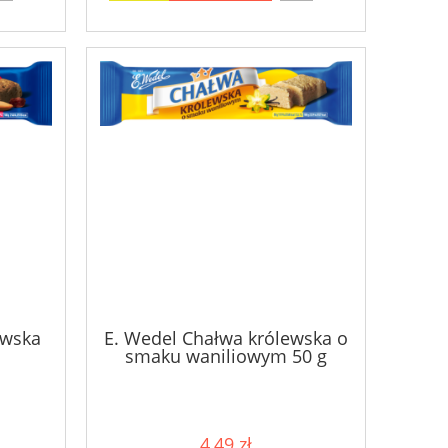
ewska
E. Wedel Chałwa królewska o
smaku waniliowym 50 g
4,49 zł