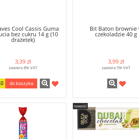
aves Cool Cassis Guma
Bit Baton brownie
ucia bez cukru 14 g (10
czekoladzie 40 g
drażetek)
3,39 zł
3,99 zł
zawiera 8% VAT
zawiera 5% VAT
do koszyka
nowość