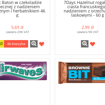
t Baton w czekoladzie
7Days Hazelnut rogal
ecznej z nadzieniem
ciasta francuskiego
znym i herbatnikiem 46
nadzieniem z orzec
g
laskowymi - 60 g
5,69 zł
2,99 zł
zawiera 23% VAT
zawiera 5% VAT
do koszyka