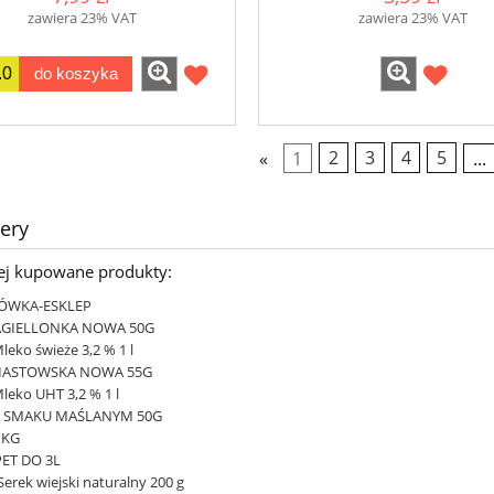
zawiera 23% VAT
zawiera 23% VAT
do koszyka
«
1
2
3
4
5
...
lery
iej kupowane produkty:
ÓWKA-ESKLEP
AGIELLONKA NOWA 50G
leko świeże 3,2 % 1 l
PIASTOWSKA NOWA 55G
Mleko UHT 3,2 % 1 l
O SMAKU MAŚLANYM 50G
 KG
PET DO 3L
Serek wiejski naturalny 200 g