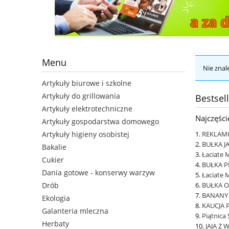
Menu
Nie znal
Artykuły biurowe i szkolne
Artykuły do grillowania
Bestsel
Artykuły elektrotechniczne
Najczęśc
Artykuły gospodarstwa domowego
REKLAM
Artykuły higieny osobistej
BUŁKA J
Bakalie
Łaciate M
Cukier
BUŁKA 
Dania gotowe - konserwy warzyw
Łaciate 
BUŁKA 
Drób
BANANY
Ekologia
KAUCJA 
Galanteria mleczna
Piątnica 
Herbaty
JAJA Z