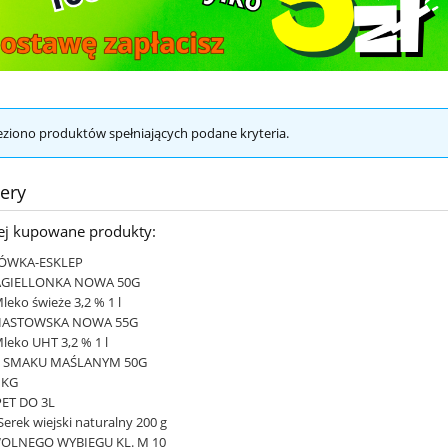
eziono produktów spełniających podane kryteria.
lery
iej kupowane produkty:
ÓWKA-ESKLEP
AGIELLONKA NOWA 50G
leko świeże 3,2 % 1 l
PIASTOWSKA NOWA 55G
Mleko UHT 3,2 % 1 l
O SMAKU MAŚLANYM 50G
 KG
PET DO 3L
Serek wiejski naturalny 200 g
 WOLNEGO WYBIEGU KL. M 10