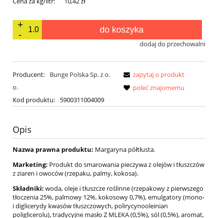
Cena za kg/litr:
10,42 zł
do koszyka
dodaj do przechowalni
Producent:
Bunge Polska Sp. z o.
zapytaj o produkt
o.
poleć znajomemu
Kod produktu:
5900311004009
Opis
Nazwa prawna produktu:
Margaryna półtłusta.
Marketing:
Produkt do smarowania pieczywa z olejów i tłuszczów
z ziaren i owoców (rzepaku, palmy, kokosa).
Składniki:
woda, oleje i tłuszcze roślinne (rzepakowy z pierwszego
tłoczenia 25%, palmowy 12%, kokosowy 0,7%), emulgatory (mono-
i diglicerydy kwasów tłuszczowych, polirycynooleinian
poliglicerolu), tradycyjne masło Z MLEKA (0,5%), sól (0,5%), aromat,