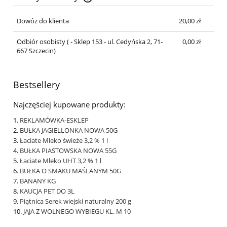
Cena nie zawiera ewentualnych kosztów płatności
Dowóz do klienta
20,00 zł
Odbiór osobisty
( - Sklep 153 - ul. Cedyńska 2, 71-
0,00 zł
667 Szczecin)
Bestsellery
Najczęściej kupowane produkty:
REKLAMÓWKA-ESKLEP
BUŁKA JAGIELLONKA NOWA 50G
Łaciate Mleko świeże 3,2 % 1 l
BUŁKA PIASTOWSKA NOWA 55G
Łaciate Mleko UHT 3,2 % 1 l
BUŁKA O SMAKU MAŚLANYM 50G
BANANY KG
KAUCJA PET DO 3L
Piątnica Serek wiejski naturalny 200 g
JAJA Z WOLNEGO WYBIEGU KL. M 10