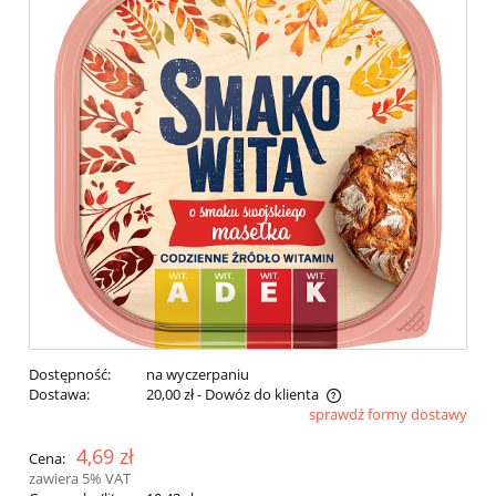
Dostępność:
na wyczerpaniu
Dostawa:
20,00 zł
- Dowóz do klienta
sprawdź formy dostawy
Cena nie zawiera ewentualnych kosztów płatności
4,69 zł
Cena:
zawiera 5% VAT