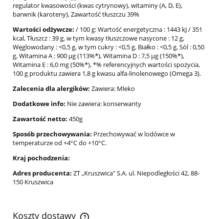
regulator kwasowości (kwas cytrynowy), witaminy (A, D, E),
barwnik (karoteny), Zawartość tłuszczu 39%
Wartości odżywcze:
/ 100 g: Wartość energetyczna : 1443 kJ / 351
kcal, Tłuszcz : 39 g, w tym kwasy tłuszczowe nasycone : 12 g,
Węglowodany : <0,5 g, w tym cukry : <0,5 g, Białko : <0,5 g, Sól : 0,50
g, Witamina A : 900 µg (113%*), Witamina D : 7,5 µg (150%*),
Witamina E : 6,0 mg (50%*), *% referencyjnych wartości spożycia,
100 g produktu zawiera 1,8 g kwasu alfa-linolenowego (Omega 3).
Zalecenia dla alergików:
Zawiera: Mleko
Dodatkowe info:
Nie zawiera: konserwanty
Zawartość netto:
450g
Sposób przechowywania:
Przechowywać w lodówce w
temperaturze od +4°C do +10°C.
Kraj pochodzenia:
Adres producenta:
ZT „Kruszwica" S.A. ul. Niepodległości 42, 88-
150 Kruszwica
Koszty dostawy