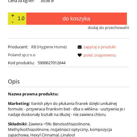
Cena za kg/litr:
39,98 zł
do koszyka
dodaj do przechowalni
Producent:
RB (Hygiene Home)
zapytaj o produkt
Poland sp.z o.o
poleć znajomemu
Kod produktu:
5900627012644
Opis
Nazwa prawna produktu:
Marketing:
Vanish płyn do płukania firanek dzięki unikalnej
formule: - przywraca firankom biel - dba o włókna - usztywnia je i
nadaje doskonały kształt na dłużej - nie zawiera chloru
Składniki:
Zawiera <5%: Benzisothiazolinone,
Methylisothiazolinone, rozjaśniacz optyczny, kompozycja
zapachowa, Hexyl Cinnamal, Linalool