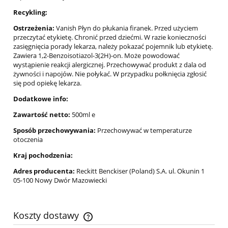
Recykling:
Ostrzeżenia:
Vanish Płyn do płukania firanek. Przed użyciem
przeczytać etykietę. Chronić przed dziećmi. W razie konieczności
zasięgnięcia porady lekarza, należy pokazać pojemnik lub etykietę.
Zawiera 1,2-Benzoisotiazol-3(2H)-on. Może powodować
wystąpienie reakcji alergicznej. Przechowywać produkt z dala od
żywności i napojów. Nie połykać. W przypadku połknięcia zgłosić
się pod opiekę lekarza.
Dodatkowe info:
Zawartość netto:
500ml e
Sposób przechowywania:
Przechowywać w temperaturze
otoczenia
Kraj pochodzenia:
Adres producenta:
Reckitt Benckiser (Poland) S.A. ul. Okunin 1
05-100 Nowy Dwór Mazowiecki
Koszty dostawy
Cena nie zawiera ewentualnych kosztów płatności